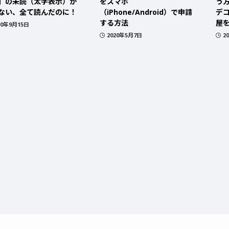
」の未読（太字表示）が
をスマホ
う
ない、全て読んだのに！
（iPhone/Android）で申請
デ
する方法
屋
20年9月15日
2020年5月7日
2