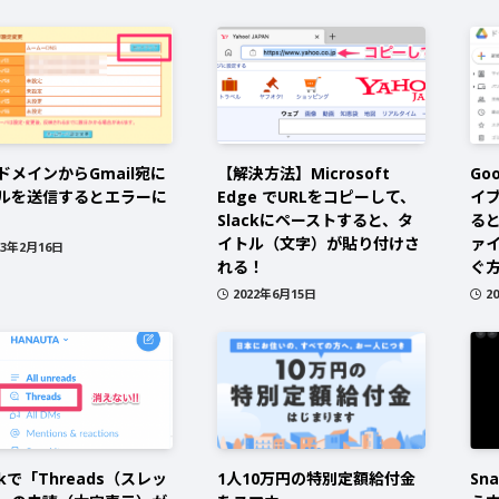
ドメインからGmail宛に
【解決方法】Microsoft
Go
ルを送信するとエラーに
Edge でURLをコピーして、
イブ
Slackにペーストすると、タ
ると
イトル（文字）が貼り付けさ
ァ
23年2月16日
れる！
ぐ
2022年6月15日
2
ckで「Threads（スレッ
1人10万円の特別定額給付金
Sn