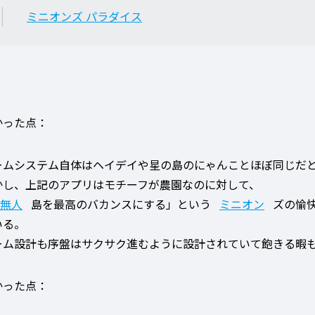
ミニオンズ パラダイス
かった点：
ームシステム自体はヘイデイや星の島のにゃんことほぼ同じだ
かし、上記のアプリはモチーフが農園なのに対して、
無人
島を最高のバカンスにする」という
ミニオン
ズの愉
いる。
ーム設計も序盤はサクサク進むように設計されていて飽きる暇
かった点：