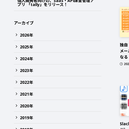
個人開発者向けの、SaaS・API課金管理ア
プリ 「tally」をリリース！
アーカイブ
2026
年
独自
2025
年
メー
なる
2024
年
20
2023
年
2022
年
2021
年
2020
年
2019
年
Sla