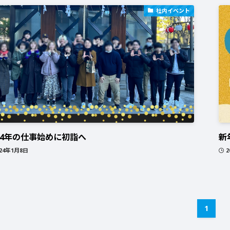
社内イベント
24年の仕事始めに初詣へ
新
024年1月8日
2
1