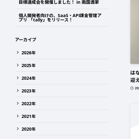
目標達成会を開催しました！ in 南国酒家
個人開発者向けの、SaaS・API課金管理ア
プリ 「tally」をリリース！
アーカイブ
2026
年
2025
年
は
2024
年
迎
2
2023
年
2022
年
2021
年
2020
年