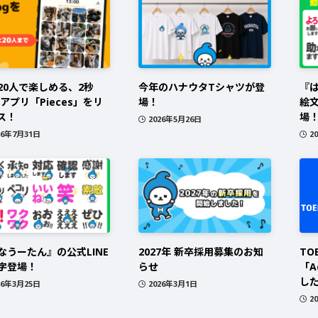
20人で楽しめる、2秒
今年のハナウタTシャツが登
『は
gアプリ「Pieces」をリ
場！
絵
ス！
場
2026年5月26日
26年7月31日
2
なうーたん』の公式LINE
2027年 新卒採用募集のお知
TO
字登場！
らせ
「A
し
26年3月25日
2026年3月1日
2