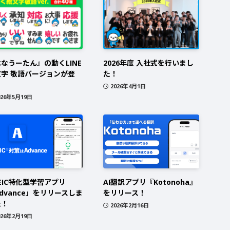
なうーたん』の動くLINE
2026年度 入社式を行いまし
文字 敬語バージョンが登
た！
！
2026年4月1日
026年5月19日
EIC特化型学習アプリ
AI翻訳アプリ『Kotonoha』
dvance」をリリースしま
をリリース！
た！
2026年2月16日
026年2月19日