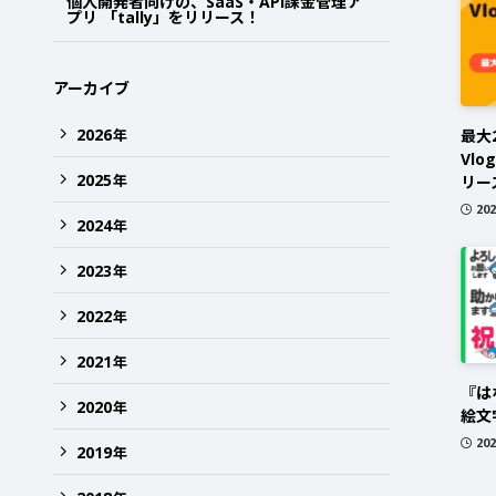
個人開発者向けの、SaaS・API課金管理ア
プリ 「tally」をリリース！
アーカイブ
2026
年
最大
Vlo
2025
年
リー
20
2024
年
2023
年
2022
年
2021
年
『は
2020
年
絵文
20
2019
年