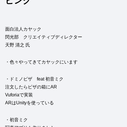
ピング
面白法人カヤック
閃光部 クリエイティブディレクター
天野 清之 氏
・色々やってきてカヤックにいます
・ドミノピザ feat 初音ミク
注文したらピザの箱にAR
Vuforiaで実装
ARはUnityを使っている
・初音ミク