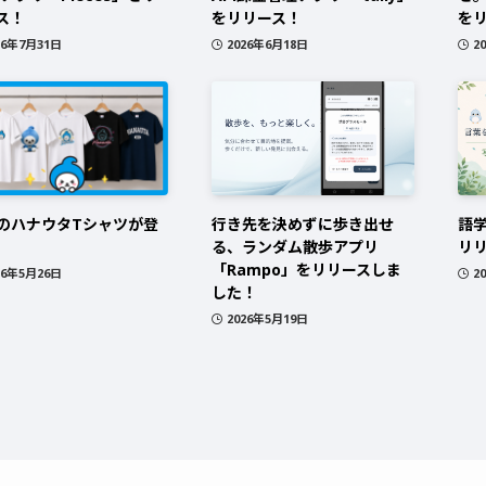
ス！
をリリース！
を
26年7月31日
2026年6月18日
2
のハナウタTシャツが登
行き先を決めずに歩き出せ
語
る、ランダム散歩アプリ
リ
「Rampo」をリリースしま
26年5月26日
2
した！
2026年5月19日