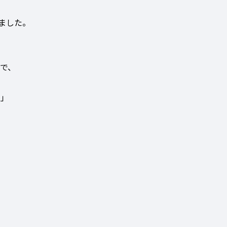
ました。
で、
」