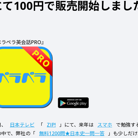
にて100円で販売開始しまし
ペラペラ英会話PRO』
日、
日本テレビ
「
ZIP!
」にて、来年は
スマホ
で勉強す
の中で、弊社の「
無料1200問★日本史一問一答
」も少しだけ