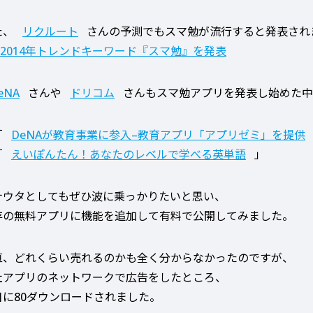
た、
リクルート
さんの予測でもスマ勉が流行すると発表され
2014年トレンドキーワード『スマ勉』を発表
eNA
さんや
ドリコム
さんもスマ勉アプリを発表し始めた中
「
DeNAが教育事業に参入–教育アプリ「アプリゼミ」を提供
「
えいぽんたん！あなたのレベルで学べる英単語
」
ナウタとしてもぜひ波に乗っかりたいと思い、
存の無料アプリに機能を追加して有料で公開してみました。
直、どれくらい売れるのかも全く分からなかったのですが、
社アプリのネットワークで広告をしたところ、
日に80ダウンロードされました。