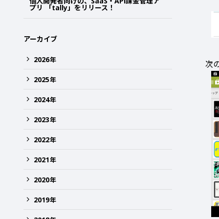
個人開発者向けの、SaaS・API課金管理ア
プリ 「tally」をリリース！
アーカイブ
2026
年
次の
2025
年
2024
年
2023
年
2022
年
2021
年
2020
年
2019
年