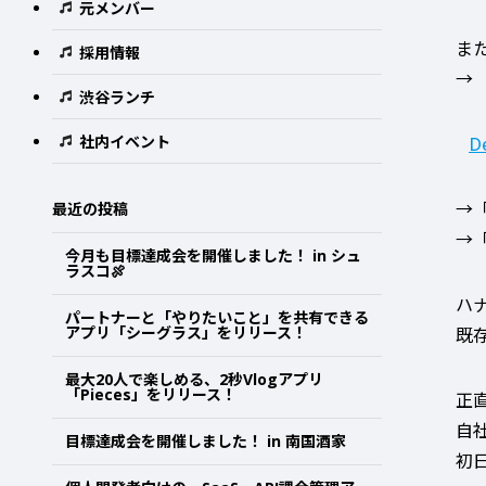
元メンバー
ま
採用情報
→
渋谷ランチ
社内イベント
D
→
最近の投稿
→
今月も目標達成会を開催しました！ in シュ
ラスコ🍖
ハ
パートナーと「やりたいこと」を共有できる
アプリ「シーグラス」をリリース！
既
最大20人で楽しめる、2秒Vlogアプリ
「Pieces」をリリース！
正
自
目標達成会を開催しました！ in 南国酒家
初