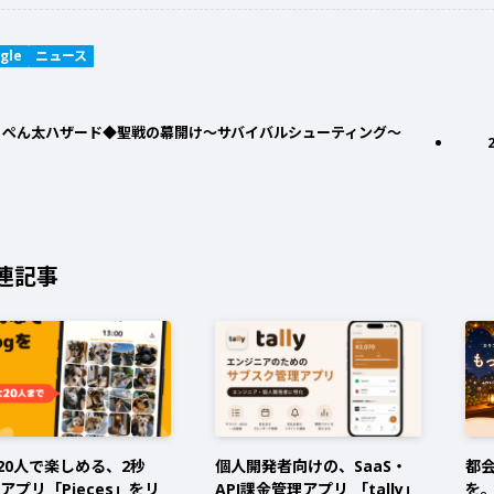
gle
ニュース
ぺん太ハザード◆聖戦の幕開け〜サバイバルシューティング〜
連記事
20人で楽しめる、2秒
個人開発者向けの、SaaS・
都
gアプリ「Pieces」をリ
API課金管理アプリ 「tally」
を。