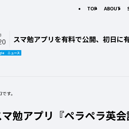
TOP
ABOUT
3
スマ勉アプリを有料で公開、初日に有
20
gle
ニュース
KIです。
スマ勉アプリ『ペラペラ英会話PR