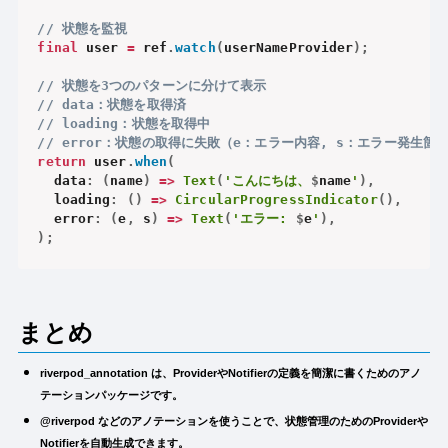
// 状態を監視
final
 user 
=
 ref
.
watch
(
userNameProvider
)
;
// 状態を3つのパターンに分けて表示
// data：状態を取得済
// loading：状態を取得中
// error：状態の取得に失敗（e：エラー内容, s：エラー発生箇
return
 user
.
when
(
  data
:
(
name
)
=
>
Text
(
'こんにちは、
$
name
'
)
,
  loading
:
(
)
=
>
CircularProgressIndicator
(
)
,
  error
:
(
e
,
 s
)
=
>
Text
(
'エラー: 
$
e
'
)
,
)
;
まとめ
riverpod_annotation は、ProviderやNotifierの定義を簡潔に書くためのアノ
テーションパッケージです。
@riverpod などのアノテーションを使うことで、状態管理のためのProviderや
Notifierを自動生成できます。