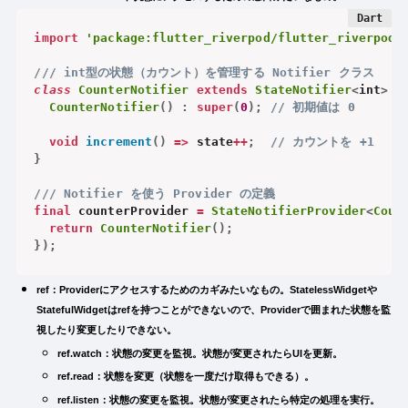
import
'package:flutter_riverpod/flutter_riverpod.
/// int型の状態（カウント）を管理する Notifier クラス
class
CounterNotifier
extends
StateNotifier
<
int
>
{
CounterNotifier
(
)
:
super
(
0
)
;
// 初期値は 0
void
increment
(
)
=
>
 state
++
;
// カウントを +1
}
/// Notifier を使う Provider の定義
final
 counterProvider 
=
StateNotifierProvider
<
Coun
return
CounterNotifier
(
)
;
}
)
;
ref：Providerにアクセスするためのカギみたいなもの。StatelessWidgetや
StatefulWidgetはrefを持つことができないので、Providerで囲まれた状態を監
視したり変更したりできない。
ref.watch：状態の変更を監視。状態が変更されたらUIを更新。
ref.read：状態を変更（状態を一度だけ取得もできる）。
ref.listen：状態の変更を監視。状態が変更されたら特定の処理を実行。