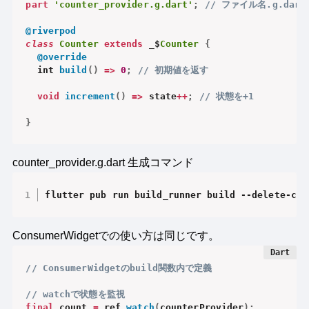
part
'counter_provider.g.dart'
;
// ファイル名.g.da
@riverpod
class
Counter
extends
 _$
Counter
{
@override
  int 
build
(
)
=
>
0
;
// 初期値を返す
void
increment
(
)
=
>
 state
++
;
// 状態を+1
}
counter_provider.g.dart 生成コマンド
flutter pub run build_runner build --delete-con
ConsumerWidgetでの使い方は同じです。
// ConsumerWidgetのbuild関数内で定義
// watchで状態を監視
final
 count 
=
 ref
.
watch
(
counterProvider
)
;