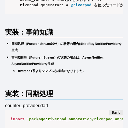
	riverpod_generator
:
 # 
@riverpod
 を使ったコードから
実装：事前知識
同期処理（Future・Stream以外）の状態の場合はNotifier, NotifierProviderを
生成
非同期処理（Future・Stream）の状態の場合は、AsyncNotifier,
AsyncNotifierProviderを生成
riverpod1系よりシンプルな構成になりました。
実装：同期処理
counter_provider.dart
import
'package:riverpod_annotation/riverpod_annot