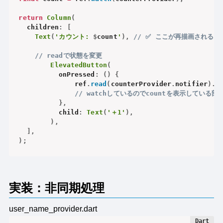
return
Column
(
  children
:
[
Text
(
'カウント: 
$
count
'
)
,
// ✅ ここが再描画される
// readで状態を変更
ElevatedButton
(
		  onPressed
:
(
)
{
			  ref
.
read
(
counterProvider
.
notifier
)
.
i
// watchしているのでcountを表示している
}
,
		  child
:
Text
(
'＋1'
)
,
)
,
]
,
)
;
実装：非同期処理
user_name_provider.dart