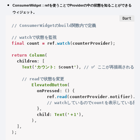
ConsumerWidget：refを使うことでProviderの中の状態を知ることができる
ウィジェット。
// ConsumerWidgetのbuild関数内で定義
// watchで状態を監視
final
 count 
=
 ref
.
watch
(
counterProvider
)
;
return
Column
(
  children
:
[
Text
(
'カウント: 
$
count
'
)
,
// ✅ ここが再描画される
// readで状態を変更
ElevatedButton
(
		  onPressed
:
(
)
{
			  ref
.
read
(
counterProvider
.
notifier
)
.
i
// watchしているのでcountを表示している
}
,
		  child
:
Text
(
'＋1'
)
,
)
,
]
,
)
;