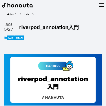
ホーム
Lab
2025
riverpod_annotation入門
5/27
Lab
TECH