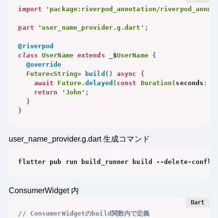
import
'package:riverpod_annotation/riverpod_annot
part
'user_name_provider.g.dart'
;
@riverpod
class
UserName
extends
 _$
UserName
{
@override
Future
<
String
>
build
(
)
async
{
await
Future
.
delayed
(
const
Duration
(
seconds
:
1
return
'John'
;
}
}
user_name_provider.g.dart 生成コマンド
flutter pub run build_runner build --delete-confli
ConsumerWidget 内
// ConsumerWidgetのbuild関数内で定義